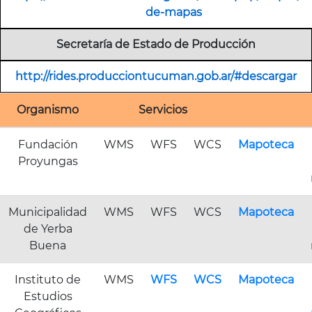
de-mapas
Secretaría de Estado de Producción
http://rides.producciontucuman.gob.ar/#descargar
Organismo
Servicios
Fundación
WMS
WFS
WCS
Mapoteca
Proyungas
Municipalidad
WMS
WFS
WCS
Mapoteca
de Yerba
Buena
Instituto de
WMS
WFS
WCS
Mapoteca
Estudios