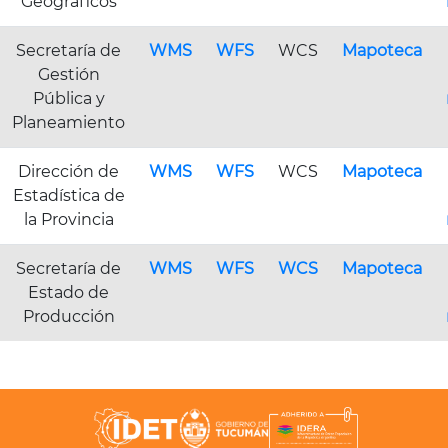
Geográficos
Secretaría de
WMS
WFS
WCS
Mapoteca
Gestión
Pública y
Planeamiento
Dirección de
WMS
WFS
WCS
Mapoteca
Estadística de
la Provincia
Secretaría de
WMS
WFS
WCS
Mapoteca
Estado de
Producción