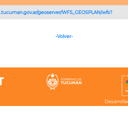
an.tucuman.gov.ar/geoserver/WFS_GEOSPLAN/wfs?
-Volver-
Desarrolla