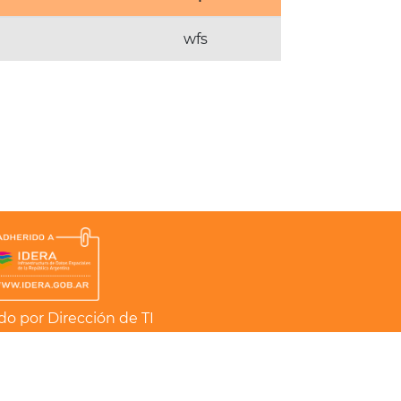
wfs
do por Dirección de TI